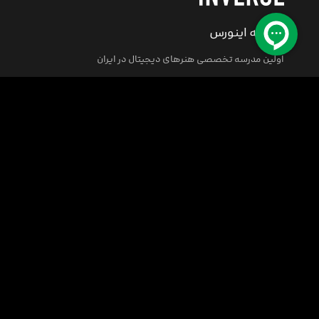
مدرسه اینورس
اولین مدرسه تخصصی هنرهای دیجیتال در ایران
مرکز پشتیبانی
کلیه حقوق این سایت متعلق به مدرسه اینورس (فکر نو) می باشد.
© 2008-2026
INVERSE School All rights reserved