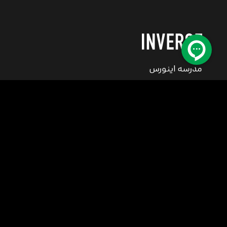
مدرسه اینورس
اولین مدرسه تخصصی هنرهای دیجیتال در ایران
مرکز پشتیبانی
کلیه حقوق این سایت متعلق به مدرسه اینورس (فکر نو) می باشد.
© 2008-2026
INVERSE School All rights reserved