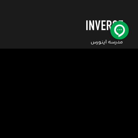
مدرسه اینورس
اولین مدرسه تخصصی هنرهای دیجیتال در ایران
مرکز پشتیبانی
کلیه حقوق این سایت متعلق به مدرسه اینورس (فکر نو) می باشد.
© 2008-2026
INVERSE School All rights reserved