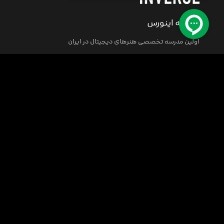
مدرسه اینورس
اولین مدرسه تخصصی هنرهای دیجیتال در ایران
مرکز پشتیبانی
کلیه حقوق این سایت متعلق به مدرسه اینورس (فکر نو) می باشد.
© 2008-2026
INVERSE School All rights reserved