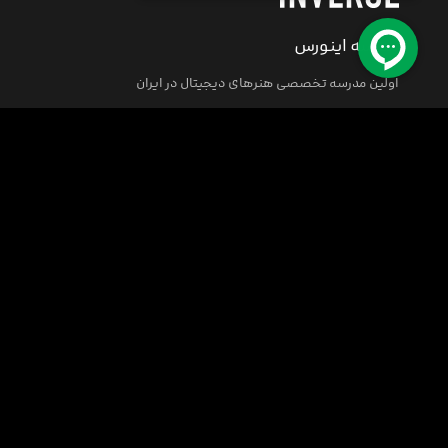
مدرسه اینورس
اولین مدرسه تخصصی هنرهای دیجیتال در ایران
مرکز پشتیبانی
کلیه حقوق این سایت متعلق به مدرسه اینورس (فکر نو) می باشد.
© 2008-2026
INVERSE School All rights reserved