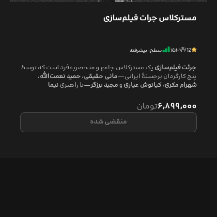
مسترکلاس جرات فیلم‌سازی
12
۱۵۳
سطح: پیشرفته
جرئت فیلم‌سازی
یک مسترکلاس جامع و منحصربه‌فرد است که توسط
پنج کارگردان برجستهٔ ایرانی—
مانی حقیقی
،
حمید نعمت‌الله
،
شهرام مکری
،
کیانوش عیاری
و
مجید برزگر
—با راهبری
نیما
حسنی‌نسب
طراحی شده است. این دورهٔ ۲۰ ساعته به هنرجویان و
علاقه‌مندان فیلم‌سازی فرصتی استثنایی می‌دهد تا از تجارب عملی و
۶,۸۹۹,۰۰۰
تومان
بومی این اساتید نام‌آشنا برای تبدیل ایده‌های خود به فیلم بهره‌مند
شوند.
منقضی شده